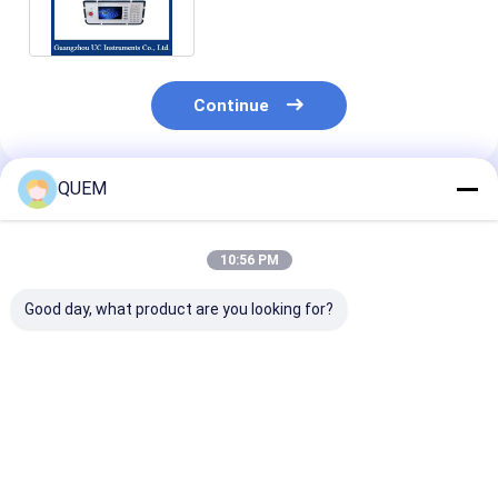
Continue
QUEM
Produtos Recomendados
10:56 PM
Good day, what product are you looking for?
Medidor de potência
Medidor de Potência
Medidor de po
óptica de tipo
Óptica Econômico
óptica económ
FC/APC com função
de 8 Canais, Com
equipado com
de 8 canais para
Função de Download
ecrã de 8 cana
medição de fibra
de Dados
Melhor preço
Melhor preço
Melhor pr