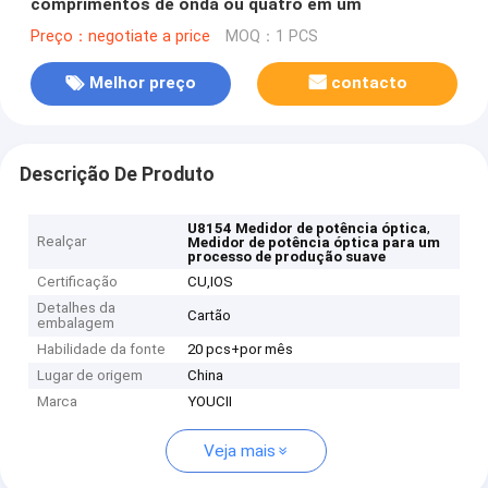
comprimentos de onda ou quatro em um
Preço：negotiate a price
MOQ：1 PCS
Melhor preço
contacto
Descrição De Produto
,
U8154 Medidor de potência óptica
Realçar
Medidor de potência óptica para um
processo de produção suave
Certificação
CU,IOS
Detalhes da
Cartão
embalagem
Habilidade da fonte
20 pcs+por mês
Lugar de origem
China
Marca
YOUCII
Veja mais