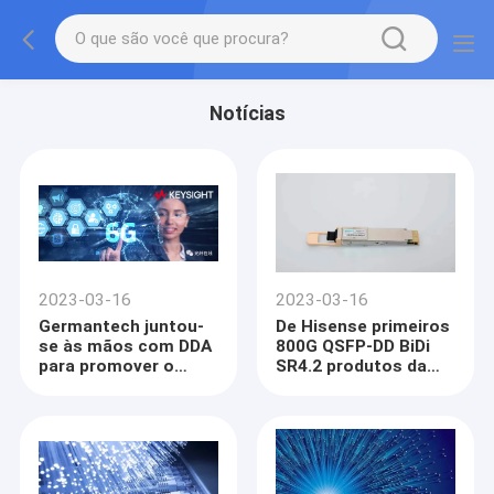
Notícias
2023-03-16
2023-03-16
Germantech juntou-
De Hisense primeiros
se às mãos com DDA
800G QSFP-DD BiDi
para promover o
SR4.2 produtos da
desenvolvimento de
indústria de faixa
tecnologia 6G
larga