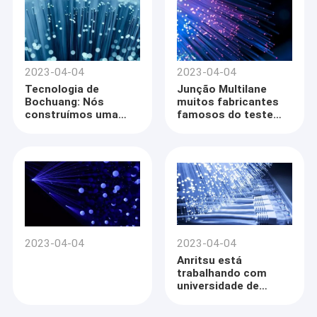
2023-04-04
2023-04-04
Tecnologia de
Junção Multilane
Bochuang: Nós
muitos fabricantes
construímos uma
famosos do teste
linha de produção em
comum de g do poder
massa ótica do
800
módulo do silicone
400G
2023-04-04
2023-04-04
Anritsu está
trabalhando com
universidade de
Alborgue para
estender a pesquisa