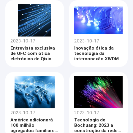
6G
2023-10-17
2023-10-17
Entrevista exclusiva
Inovação ótica da
de OFC com ótica
tecnologia da
eletrónica de Qixin:
interconexão XWDM
Siga o conceito de
do centro de dados
projeto de um
desempenho mais
alto e de um
consumo de uma
mais baixa potência
2023-10-17
2023-10-17
América adicionará
Tecnologia de
100 milhão
Bochuang: 2023 a
agregados familiares
construção da rede