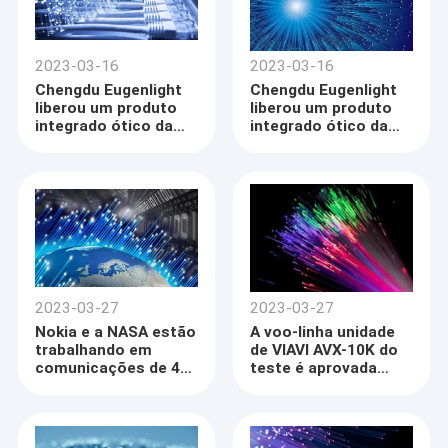
2023-03-16
2023-03-16
Chengdu Eugenlight
Chengdu Eugenlight
liberou um produto
liberou um produto
integrado ótico da
integrado ótico da
fonte luminosa do
fonte luminosa do
silicone
silicone
2023-03-27
2023-03-27
Nokia e a NASA estão
A voo-linha unidade
trabalhando em
de VIAVI AVX-10K do
comunicações de 4G
teste é aprovada
LTE na lua
para o uso em aviões
comerciais de Boeing