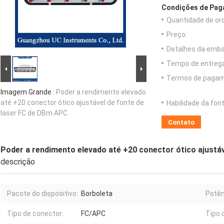
Condições de Paga
Quantidade de or
Preço:
Detalhes da emb
Tempo de entrega
Termos de pagam
Imagem Grande :
Poder a rendimento elevado
até +20 conector ótico ajustável de fonte de
Habilidade da font
laser FC de DBm APC
Contato
Poder a rendimento elevado até +20 conector ótico ajustá
descrição
Pacote do dispositivo:
Borboleta
Potên
Tipo de conector:
FC/APC
Tipo d