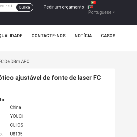
Pedir um orçamento
|
Busca
Portuguese
QUALIDADE
CONTACTE-NOS
NOTÍCIA
CASOS
 FC De DBm APC
ico ajustável de fonte de laser FC
to:
China
YOUCii
CU,IOS
o:
U8135