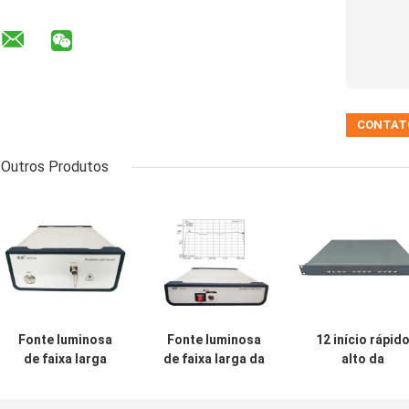
Outros Produtos
Fonte luminosa
Fonte luminosa
12 início rápid
de faixa larga
de faixa larga da
alto da
Superflat 1260
largura de banda
estabilidade d
nanômetro de
até 40 nanômetro
fonte de laser