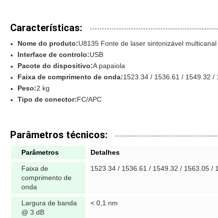
Características:
Nome do produto:
U8135 Fonte de laser sintonizável multicana
Interface de controlo:
USB
Pacote do dispositivo
:
A papaiola
Faixa de comprimento de onda:
1523.34 / 1536.61 / 1549.32 / 
Peso:
2 kg
Tipo de conector:
FC/APC
Parâmetros técnicos:
Parâmetros
Detalhes
Faixa de
1523.34 / 1536.61 / 1549.32 / 1563.05 / 
comprimento de
onda
Largura de banda
< 0,1 nm
@ 3 dB