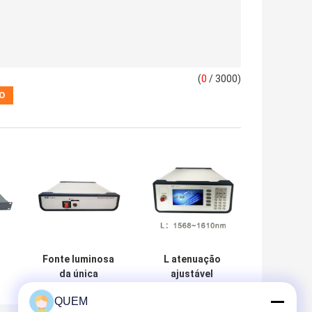
(
0
/ 3000)
o
Fonte luminosa
L atenuação
da única
ajustável
a
estabilidade alta
1568~1610
QUEM
de faixa larga da
nanômetro da