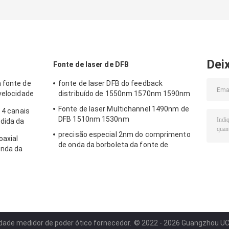
fonte de laser
da fonte luminosa
ajustável da fon
ajustável de ASE
da faixa ASE de C
luminosa do can
~ 1650 nanômetro
MWDM
Dei
Fonte de laser de DFB
 fonte de
fonte de laser DFB do feedback
velocidade
distribuído de 1550nm 1570nm 1590nm
Fonte de laser Multichannel 1490nm de
e 4 canais
DFB 1510nm 1530nm
edida da
precisão especial 2nm do comprimento
oaxial
de onda da borboleta da fonte de
onda da
energia do laser do comprimento de
onda 1604nm
dade medidor de poder ótico fornecedor.
© 2022 - 2026 Guangzhou UC In