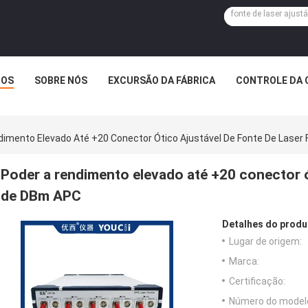
TOS
SOBRE NÓS
EXCURSÃO DA FÁBRICA
CONTROLE DA 
dimento Elevado Até +20 Conector Ótico Ajustável De Fonte De Laser
Poder a rendimento elevado até +20 conector ót
de DBm APC
Detalhes do produ
Lugar de origem:
Marca:
Certificação:
Número do model