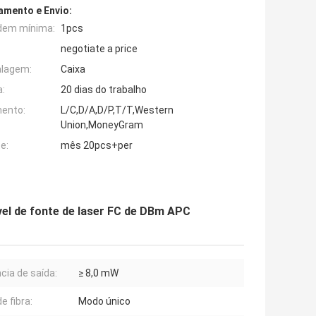
mento e Envio:
dem mínima:
1pcs
negotiate a price
alagem:
Caixa
:
20 dias do trabalho
ento:
L/C,D/A,D/P,T/T,Western
Union,MoneyGram
e:
mês 20pcs+per
vel de fonte de laser FC de DBm APC
cia de saída:
≥ 8,0 mW
e fibra:
Modo único